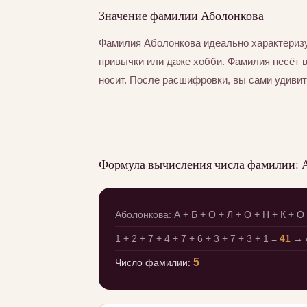
Значение фамилии Аболонкова
Фамилия Аболонкова идеально характеризу
привычки или даже хобби. Фамилия несёт 
носит. После расшифровки, вы сами удивит
Формула вычисления числа фамилии: 
Аболонкова: А + Б + О + Л + О + Н + К + О 
1 + 2 + 7 + 4 + 7 + 6 + 3 + 7 + 3 + 1 =
41
→ 4
5
Число фамилии: