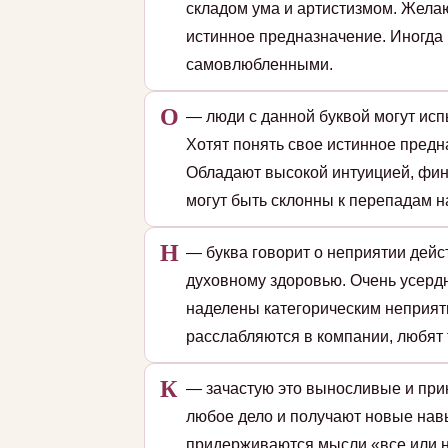
складом ума и артистизмом. Жела
истинное предназначение. Иногда
самовлюбленными.
О
— люди с данной буквой могут исп
Хотят понять свое истинное пред
Обладают высокой интуицией, фин
могут быть склонны к перепадам на
Н
— буква говорит о неприятии дейс
духовному здоровью. Очень усердн
наделены категорическим неприят
расслабляются в компании, любят 
К
— зачастую это выносливые и при
любое дело и получают новые навы
придерживаются мысли «все или н