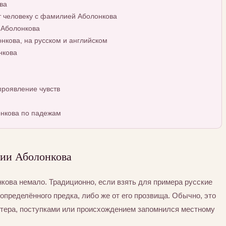
ва
т человеку с фамилией Аболонкова
 Аболонкова
кова, на русском и английском
нкова
роявление чувств
нкова по падежам
ии Аболонкова
ова немало. Традиционно, если взять для примера русские
определённого предка, либо же от его прозвища. Обычно, это
ктера, поступками или происхождением запомнился местному