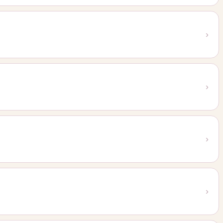
›
›
›
›