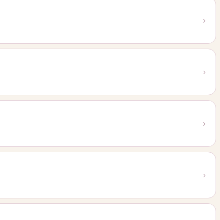
›
›
›
›