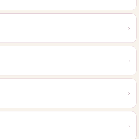
›
›
›
›