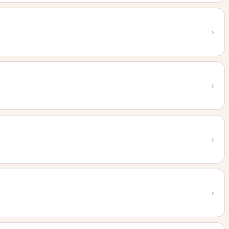
›
›
›
›