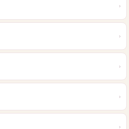
›
›
›
›
›