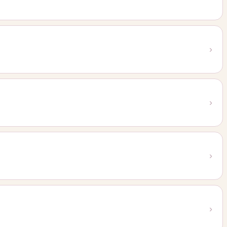
›
›
›
›