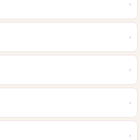
›
›
›
›
›