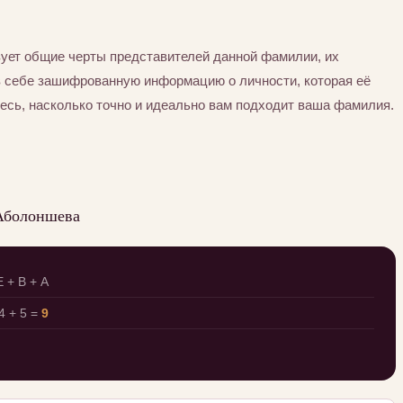
ует общие черты представителей данной фамилии, их
в себе зашифрованную информацию о личности, которая её
есь, насколько точно и идеально вам подходит ваша фамилия.
Аболоншева
 + В + А
 + 5 =
9