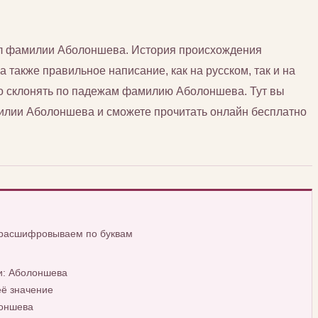
сл фамилии Аболоншева. История происхождения
также правильное написание, как на русском, так и на
но склонять по падежам фамилию Аболоншева. Тут вы
лии Аболоншева и сможете прочитать онлайн бесплатно
 расшифровываем по буквам
и: Аболоншева
ё значение
лоншева