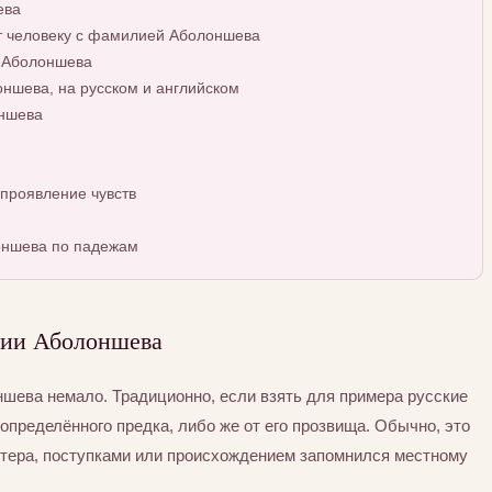
ева
т человеку с фамилией Аболоншева
й Аболоншева
шева, на русском и английском
ншева
проявление чувств
оншева по падежам
лии Аболоншева
ева немало. Традиционно, если взять для примера русские
определённого предка, либо же от его прозвища. Обычно, это
ктера, поступками или происхождением запомнился местному