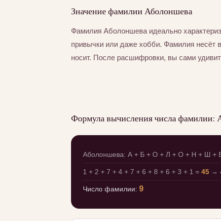
Значение фамилии Аболоншева
Фамилия Аболоншева идеально характериз
привычки или даже хобби. Фамилия несёт 
носит. После расшифровки, вы сами удивит
Формула вычисления числа фамилии: 
Аболоншева: А + Б + О + Л + О + Н + Ш + Е
1 + 2 + 7 + 4 + 7 + 6 + 8 + 6 + 3 + 1 =
45
→ 4
9
Число фамилии: