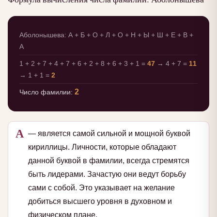
Аболонышева: А + Б + О + Л + О + Н + Ы + Ш + Е + В +
А
1 + 2 + 7 + 4 + 7 + 6 + 2 + 8 + 6 + 3 + 1 =
47
→ 4 + 7 =
11
→ 1 + 1 =
2
2
Число фамилии:
А
— является самой сильной и мощной буквой
кириллицы. Личности, которые обладают
данной буквой в фамилии, всегда стремятся
быть лидерами. Зачастую они ведут борьбу
сами с собой. Это указывает на желание
добиться высшего уровня в духовном и
физическом плане.