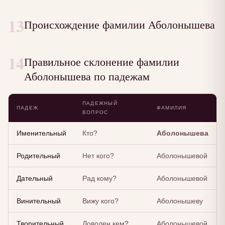
13
Происхождение фамилии Аболонышева
14
Правильное склонение фамилии
Аболонышева по падежам
ПАДЕЖНЫЙ
ПАДЕЖ
ФАМИЛИЯ
ВОПРОС
Именительный
Кто?
Аболонышева
Родительный
Нет кого?
Аболонышевой
Дательный
Рад кому?
Аболонышевой
Винительный
Вижу кого?
Аболонышеву
Творительный
Доволен кем?
Аболонышевой