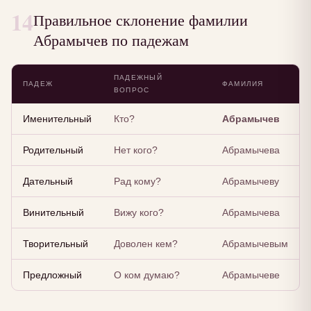
14
Правильное склонение фамилии
Абрамычев по падежам
ПАДЕЖНЫЙ
ПАДЕЖ
ФАМИЛИЯ
ВОПРОС
Именительный
Кто?
Абрамычев
Родительный
Нет кого?
Абрамычева
Дательный
Рад кому?
Абрамычеву
Винительный
Вижу кого?
Абрамычева
Творительный
Доволен кем?
Абрамычевым
Предложный
О ком думаю?
Абрамычеве