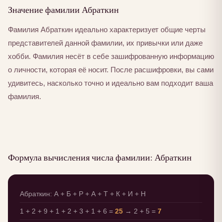
Значение фамилии Абраткин
Фамилия Абраткин идеально характеризует общие черты
представителей данной фамилии, их привычки или даже
хобби. Фамилия несёт в себе зашифрованную информацию
о личности, которая её носит. После расшифровки, вы сами
удивитесь, насколько точно и идеально вам подходит ваша
фамилия.
Формула вычисления числа фамилии: Абраткин
Абраткин: А + Б + Р + А + Т + К + И + Н
1 + 2 + 9 + 1 + 2 + 3 + 1 + 6 =
25
→ 2 + 5 =
7