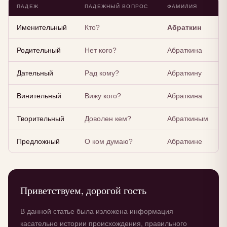
ПАДЕЖ
ПАДЕЖНЫЙ ВОПРОС
ФАМИЛИЯ
Именительный
Кто?
Абраткин
Родительный
Нет кого?
Абраткина
Дательный
Рад кому?
Абраткину
Винительный
Вижу кого?
Абраткина
Творительный
Доволен кем?
Абраткиным
Предложный
О ком думаю?
Абраткине
Приветствуем, дорогой гость
В данной статье была изложена информация
касательно истории происхождения, правильного