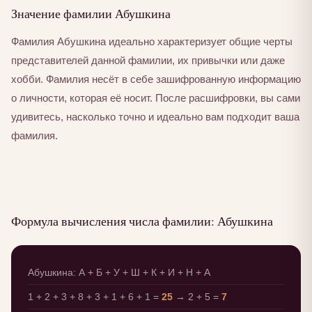
Значение фамилии Абушкина
Фамилия Абушкина идеально характеризует общие черты
представителей данной фамилии, их привычки или даже
хобби. Фамилия несёт в себе зашифрованную информацию
о личности, которая её носит. После расшифровки, вы сами
удивитесь, насколько точно и идеально вам подходит ваша
фамилия.
Формула вычисления числа фамилии: Абушкина
Абушкина: А + Б + У + Ш + К + И + Н + А
1 + 2 + 3 + 8 + 3 + 1 + 6 + 1 =
25
→ 2 + 5 =
7