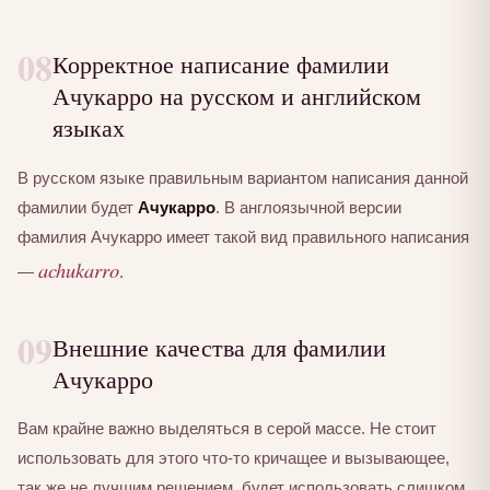
08
Корректное написание фамилии
Ачукарро на русском и английском
языках
В русском языке правильным вариантом написания данной
фамилии будет
Ачукарро
. В англоязычной версии
фамилия Ачукарро имеет такой вид правильного написания
achukarro
—
.
09
Внешние качества для фамилии
Ачукарро
Вам крайне важно выделяться в серой массе. Не стоит
использовать для этого что-то кричащее и вызывающее,
так же не лучшим решением, будет использовать слишком