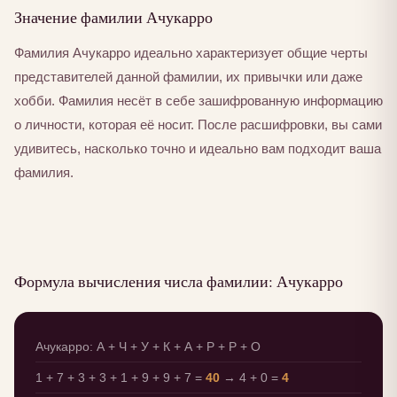
Значение фамилии Ачукарро
Фамилия Ачукарро идеально характеризует общие черты
представителей данной фамилии, их привычки или даже
хобби. Фамилия несёт в себе зашифрованную информацию
о личности, которая её носит. После расшифровки, вы сами
удивитесь, насколько точно и идеально вам подходит ваша
фамилия.
Формула вычисления числа фамилии: Ачукарро
Ачукарро: А + Ч + У + К + А + Р + Р + О
1 + 7 + 3 + 3 + 1 + 9 + 9 + 7 =
40
→ 4 + 0 =
4