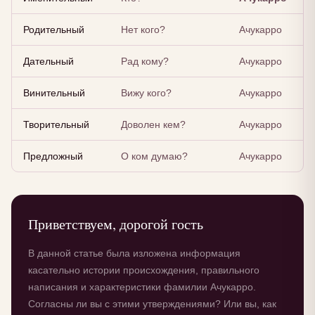
Родительный
Нет кого?
Ачукарро
Дательный
Рад кому?
Ачукарро
Винительный
Вижу кого?
Ачукарро
Творительный
Доволен кем?
Ачукарро
Предложный
О ком думаю?
Ачукарро
Приветствуем, дорогой гость
В данной статье была изложена информация
касательно истории происхождения, правильного
написания и характеристики фамилии Ачукарро.
Согласны ли вы с этими утверждениями? Или вы, как