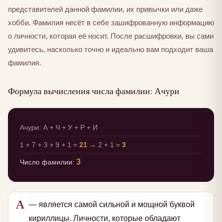
представителей данной фамилии, их привычки или даже
хобби. Фамилия несёт в себе зашифрованную информацию
о личности, которая её носит. После расшифровки, вы сами
удивитесь, насколько точно и идеально вам подходит ваша
фамилия.
Формула вычисления числа фамилии: Ачури
Ачури: А + Ч + У + Р + И
1 + 7 + 3 + 9 + 1 =
21
→ 2 + 1 =
3
3
Число фамилии:
А
— является самой сильной и мощной буквой
кириллицы. Личности, которые обладают