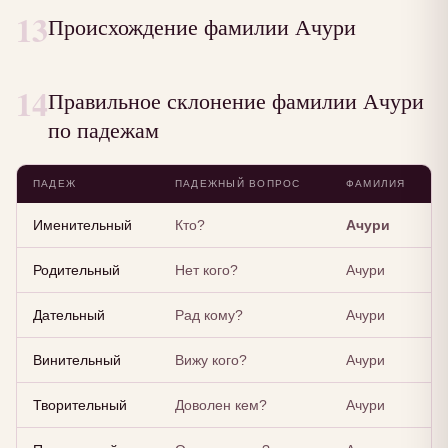
13
Происхождение фамилии Ачури
14
Правильное склонение фамилии Ачури
по падежам
ПАДЕЖ
ПАДЕЖНЫЙ ВОПРОС
ФАМИЛИЯ
Именительный
Кто?
Ачури
Родительный
Нет кого?
Ачури
Дательный
Рад кому?
Ачури
Винительный
Вижу кого?
Ачури
Творительный
Доволен кем?
Ачури