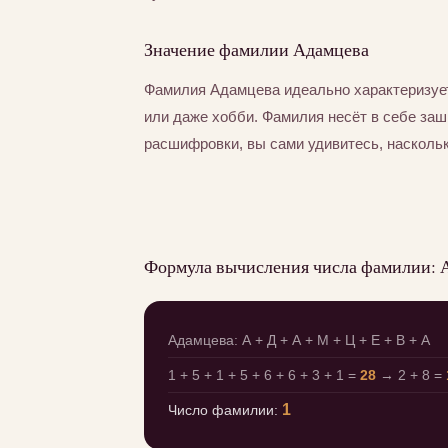
Значение фамилии Адамцева
Фамилия Адамцева идеально характеризуе
или даже хобби. Фамилия несёт в себе за
расшифровки, вы сами удивитесь, насколь
Формула вычисления числа фамилии: 
Адамцева: А + Д + А + М + Ц + Е + В + А
1 + 5 + 1 + 5 + 6 + 6 + 3 + 1 =
28
→ 2 + 8 =
1
Число фамилии: