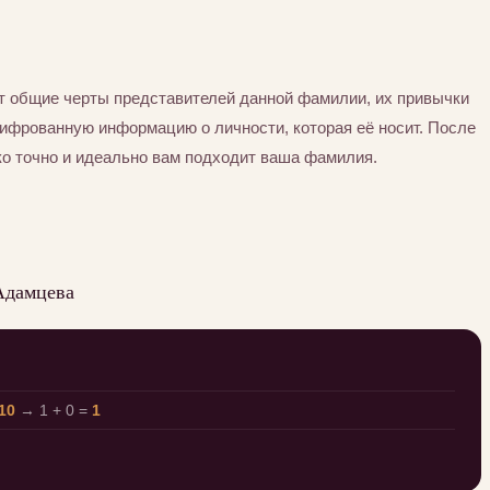
т общие черты представителей данной фамилии, их привычки
шифрованную информацию о личности, которая её носит. После
ко точно и идеально вам подходит ваша фамилия.
Адамцева
10
→ 1 + 0 =
1