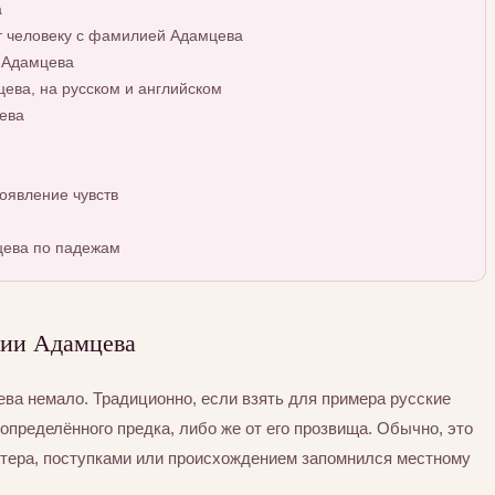
а
т человеку с фамилией Адамцева
 Адамцева
ва, на русском и английском
ева
оявление чувств
цева по падежам
ии Адамцева
а немало. Традиционно, если взять для примера русские
определённого предка, либо же от его прозвища. Обычно, это
ктера, поступками или происхождением запомнился местному