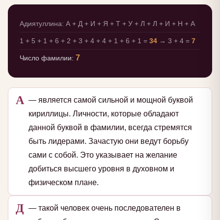
Адиятуллина: А + Д + И + Я + Т + У + Л + Л + И + Н + А
1 + 5 + 1 + 6 + 2 + 3 + 4 + 4 + 1 + 6 + 1 =
34
→ 3 + 4 =
7
7
Число фамилии:
А
— является самой сильной и мощной буквой
кириллицы. Личности, которые обладают
данной буквой в фамилии, всегда стремятся
быть лидерами. Зачастую они ведут борьбу
сами с собой. Это указывает на желание
добиться высшего уровня в духовном и
физическом плане.
Д
— такой человек очень последователен в