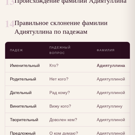
13
Происхождение фамилии Адиятуллина
14
Правильное склонение фамилии
Адиятуллина по падежам
ПАДЕЖНЫЙ
ПАДЕЖ
ФАМИЛИЯ
ВОПРОС
Именительный
Кто?
Адиятуллина
Родительный
Нет кого?
Адиятуллиной
Дательный
Рад кому?
Адиятуллиной
Винительный
Вижу кого?
Адиятуллину
Творительный
Доволен кем?
Адиятуллиной
Предложный
О ком думаю?
Адиятуллиной