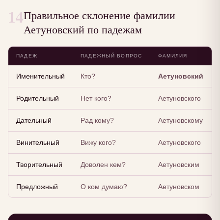
14
Правильное склонение фамилии
Аетуновский по падежам
ПАДЕЖ
ПАДЕЖНЫЙ ВОПРОС
ФАМИЛИЯ
Именительный
Кто?
Аетуновский
Родительный
Нет кого?
Аетуновского
Дательный
Рад кому?
Аетуновскому
Винительный
Вижу кого?
Аетуновского
Творительный
Доволен кем?
Аетуновским
Предложный
О ком думаю?
Аетуновском