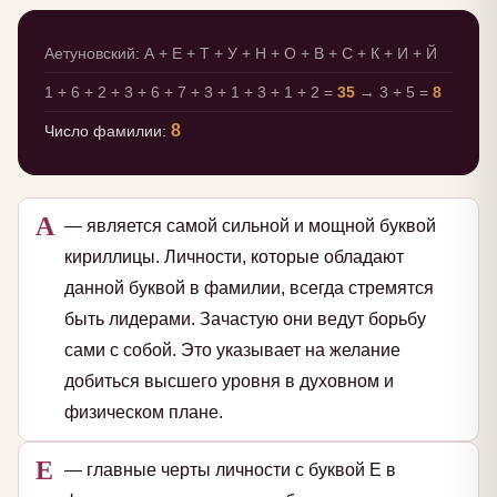
Аетуновский: А + Е + Т + У + Н + О + В + С + К + И + Й
1 + 6 + 2 + 3 + 6 + 7 + 3 + 1 + 3 + 1 + 2 =
35
→ 3 + 5 =
8
8
Число фамилии:
А
— является самой сильной и мощной буквой
кириллицы. Личности, которые обладают
данной буквой в фамилии, всегда стремятся
быть лидерами. Зачастую они ведут борьбу
сами с собой. Это указывает на желание
добиться высшего уровня в духовном и
физическом плане.
Е
— главные черты личности с буквой Е в