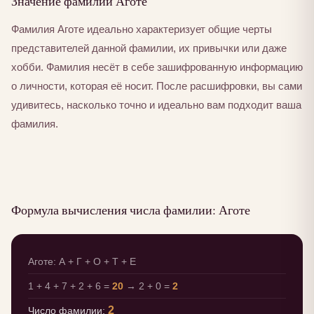
Значение фамилии Аготе
Фамилия Аготе идеально характеризует общие черты
представителей данной фамилии, их привычки или даже
хобби. Фамилия несёт в себе зашифрованную информацию
о личности, которая её носит. После расшифровки, вы сами
удивитесь, насколько точно и идеально вам подходит ваша
фамилия.
Формула вычисления числа фамилии: Аготе
Аготе: А + Г + О + Т + Е
1 + 4 + 7 + 2 + 6 =
20
→ 2 + 0 =
2
2
Число фамилии: