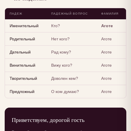
ПАДЕЖ
ПАДЕЖНЫЙ ВОПРОС
ФАМИЛИЯ
Именительный
Кто?
Аготе
Родительный
Нет кого?
Аготе
Дательный
Рад кому?
Аготе
Винительный
Вижу кого?
Аготе
Творительный
Доволен кем?
Аготе
Предложный
О ком думаю?
Аготе
Приветствуем, дорогой гость