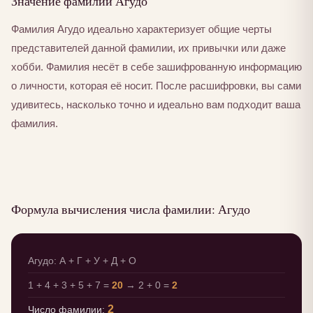
Значение фамилии Агудо
Фамилия Агудо идеально характеризует общие черты
представителей данной фамилии, их привычки или даже
хобби. Фамилия несёт в себе зашифрованную информацию
о личности, которая её носит. После расшифровки, вы сами
удивитесь, насколько точно и идеально вам подходит ваша
фамилия.
Формула вычисления числа фамилии: Агудо
Агудо: А + Г + У + Д + О
1 + 4 + 3 + 5 + 7 =
20
→ 2 + 0 =
2
2
Число фамилии: