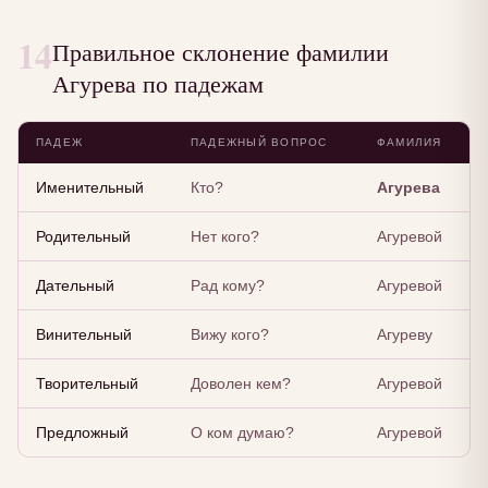
14
Правильное склонение фамилии
Агурева по падежам
ПАДЕЖ
ПАДЕЖНЫЙ ВОПРОС
ФАМИЛИЯ
Именительный
Кто?
Агурева
Родительный
Нет кого?
Агуревой
Дательный
Рад кому?
Агуревой
Винительный
Вижу кого?
Агуреву
Творительный
Доволен кем?
Агуревой
Предложный
О ком думаю?
Агуревой