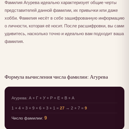
Фамилия Агурева идеально характеризует общие черты
представителей данной фамилии, их привычки или даже
хобби. Фамилия несёт в себе зашифрованную информацию
о личности, которая её носит. После расшифровки, вы сами
удивитесь, насколько точно и идеально вам подходит ваша
фамилия.
Формула вычисления числа фамилии: Агурева
Агурева: А + Г + У + Р + Е + В + А
1 + 4 + 3 + 9 + 6 + 3 + 1 =
27
→ 2 + 7 =
9
9
Число фамилии: