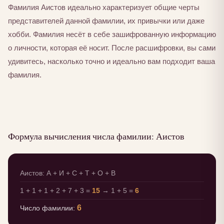
Фамилия Аистов идеально характеризует общие черты
представителей данной фамилии, их привычки или даже
хобби. Фамилия несёт в себе зашифрованную информацию
о личности, которая её носит. После расшифровки, вы сами
удивитесь, насколько точно и идеально вам подходит ваша
фамилия.
Формула вычисления числа фамилии: Аистов
Аистов: А + И + С + Т + О + В
1 + 1 + 1 + 2 + 7 + 3 =
15
→ 1 + 5 =
6
6
Число фамилии: