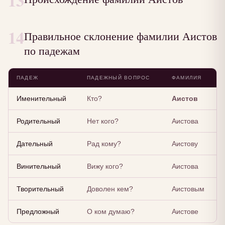
13
14
Правильное склонение фамилии Аистов
по падежам
ПАДЕЖ
ПАДЕЖНЫЙ ВОПРОС
ФАМИЛИЯ
Именительный
Кто?
Аистов
Родительный
Нет кого?
Аистова
Дательный
Рад кому?
Аистову
Винительный
Вижу кого?
Аистова
Творительный
Доволен кем?
Аистовым
Предложный
О ком думаю?
Аистове