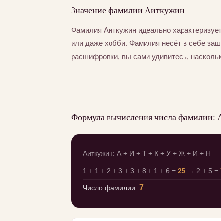
Значение фамилии Аиткужин
Фамилия Аиткужин идеально характеризует
или даже хобби. Фамилия несёт в себе за
расшифровки, вы сами удивитесь, насколь
Формула вычисления числа фамилии:
Аиткужин: А + И + Т + К + У + Ж + И + Н
1 + 1 + 2 + 3 + 3 + 8 + 1 + 6 =
25
→ 2 + 5 =
7
Число фамилии: