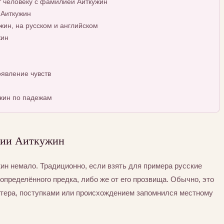
т человеку с фамилией Аиткужин
 Аиткужин
ин, на русском и английском
жин
явление чувств
жин по падежам
лии Аиткужин
н немало. Традиционно, если взять для примера русские
определённого предка, либо же от его прозвища. Обычно, это
ктера, поступками или происхождением запомнился местному