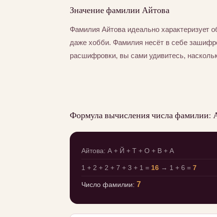
Значение фамилии Айтова
Фамилия Айтова идеально характеризует о
даже хобби. Фамилия несёт в себе зашифр
расшифровки, вы сами удивитесь, насколь
Формула вычисления числа фамилии: 
Айтова: А + Й + Т + О + В + А
1 + 2 + 2 + 7 + 3 + 1 =
16
→ 1 + 6 =
7
7
Число фамилии: