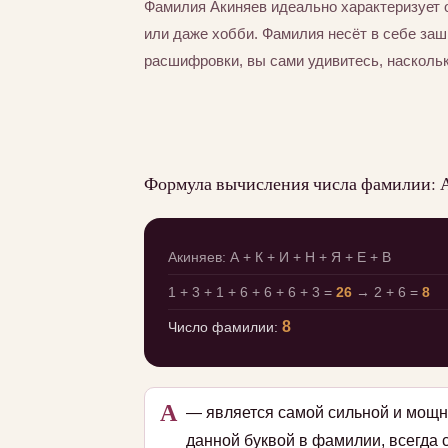
Фамилия Акиняев идеально характеризует 
или даже хобби. Фамилия несёт в себе за
расшифровки, вы сами удивитесь, насколь
Формула вычисления числа фамилии: 
Акиняев: А + К + И + Н + Я + Е + В
1 + 3 + 1 + 6 + 6 + 6 + 3 =
26
→ 2 + 6 =
8
8
Число фамилии:
А
— является самой сильной и мощн
данной буквой в фамилии, всегда 