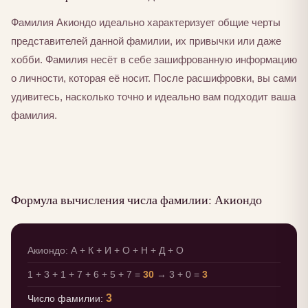
Фамилия Акиондо идеально характеризует общие черты
представителей данной фамилии, их привычки или даже
хобби. Фамилия несёт в себе зашифрованную информацию
о личности, которая её носит. После расшифровки, вы сами
удивитесь, насколько точно и идеально вам подходит ваша
фамилия.
Формула вычисления числа фамилии: Акиондо
Акиондо: А + К + И + О + Н + Д + О
1 + 3 + 1 + 7 + 6 + 5 + 7 =
30
→ 3 + 0 =
3
3
Число фамилии: