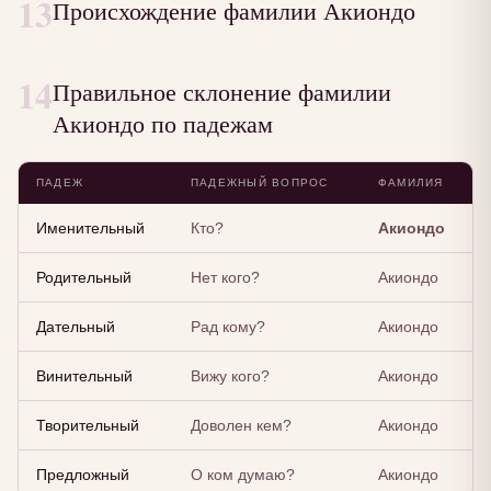
13
Происхождение фамилии Акиондо
14
Правильное склонение фамилии
Акиондо по падежам
ПАДЕЖ
ПАДЕЖНЫЙ ВОПРОС
ФАМИЛИЯ
Именительный
Кто?
Акиондо
Родительный
Нет кого?
Акиондо
Дательный
Рад кому?
Акиондо
Винительный
Вижу кого?
Акиондо
Творительный
Доволен кем?
Акиондо
Предложный
О ком думаю?
Акиондо