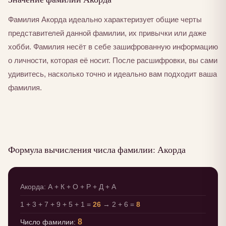
Фамилия Акорда идеально характеризует общие черты
представителей данной фамилии, их привычки или даже
хобби. Фамилия несёт в себе зашифрованную информацию
о личности, которая её носит. После расшифровки, вы сами
удивитесь, насколько точно и идеально вам подходит ваша
фамилия.
Формула вычисления числа фамилии: Акорда
Акорда: А + К + О + Р + Д + А
1 + 3 + 7 + 9 + 5 + 1 =
26
→ 2 + 6 =
8
8
Число фамилии: