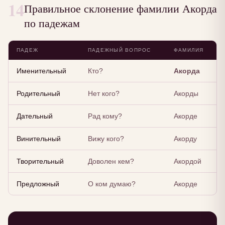
14
Правильное склонение фамилии Акорда
по падежам
ПАДЕЖ
ПАДЕЖНЫЙ ВОПРОС
ФАМИЛИЯ
Именительный
Кто?
Акорда
Родительный
Нет кого?
Акорды
Дательный
Рад кому?
Акорде
Винительный
Вижу кого?
Акорду
Творительный
Доволен кем?
Акордой
Предложный
О ком думаю?
Акорде