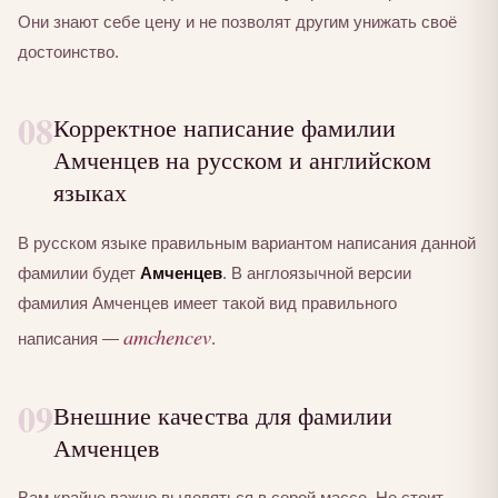
Они знают себе цену и не позволят другим унижать своё
достоинство.
08
Корректное написание фамилии
Амченцев на русском и английском
языках
В русском языке правильным вариантом написания данной
фамилии будет
Амченцев
. В англоязычной версии
фамилия Амченцев имеет такой вид правильного
amchencev
написания —
.
09
Внешние качества для фамилии
Амченцев
Вам крайне важно выделяться в серой массе. Не стоит