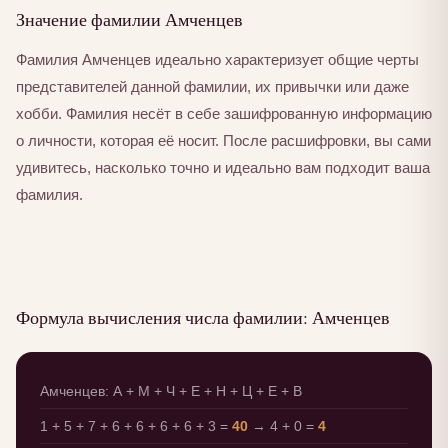
Значение фамилии Амченцев
Фамилия Амченцев идеально характеризует общие черты
представителей данной фамилии, их привычки или даже
хобби. Фамилия несёт в себе зашифрованную информацию
о личности, которая её носит. После расшифровки, вы сами
удивитесь, насколько точно и идеально вам подходит ваша
фамилия.
Формула вычисления числа фамилии: Амченцев
Амченцев: А + М + Ч + Е + Н + Ц + Е + В
1 + 5 + 7 + 6 + 6 + 6 + 6 + 3 =
40
→ 4 + 0 =
4