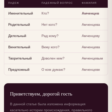
ПАДЕЖ
ПАДЕЖНЫЙ ВОПРОС
ФАМИЛИЯ
Именительный
Кто?
Амченцев
Родительный
Нет кого?
Амченцева
Дательный
Рад кому?
Амченцеву
Винительный
Вижу кого?
Амченцева
Творительный
Доволен кем?
Амченцевым
Предложный
О ком думаю?
Амченцеве
Приветствуем, дорогой гость
В данной статье была изложена информация
касательно истории происхождения, правильного