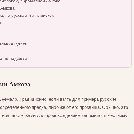
т человеку с фамилией Амкова
 Амкова
, на русском и английском
а
ление чувств
а по падежам
ии Амкова
немало. Традиционно, если взять для примера русские
определённого предка, либо же от его прозвища. Обычно, это
ктера, поступками или происхождением запомнился местному