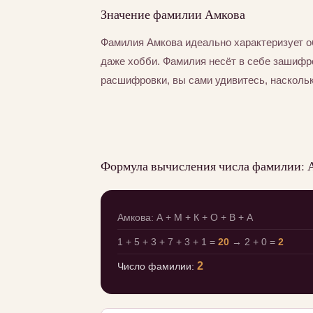
Значение фамилии Амкова
Фамилия Амкова идеально характеризует о
даже хобби. Фамилия несёт в себе зашифр
расшифровки, вы сами удивитесь, насколь
Формула вычисления числа фамилии: 
Амкова: А + М + К + О + В + А
1 + 5 + 3 + 7 + 3 + 1 =
20
→ 2 + 0 =
2
2
Число фамилии: