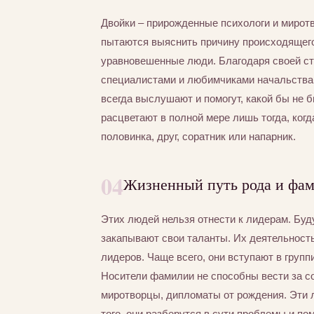
Двойки – прирожденные психологи и миротво
пытаются выяснить причину происходящег
уравновешенные люди. Благодаря своей ст
специалистами и любимчиками начальства.
всегда выслушают и помогут, какой бы не 
расцветают в полной мере лишь тогда, когд
половинка, друг, соратник или напарник.
04
Жизненный путь рода и фа
Этих людей нельзя отнести к лидерам. Буд
закапывают свои таланты. Их деятельнос
лидеров. Чаще всего, они вступают в груп
Носители фамилии не способны вести за 
миротворцы, дипломаты от рождения. Эти л
того, они разберутся в сути проблемы и по