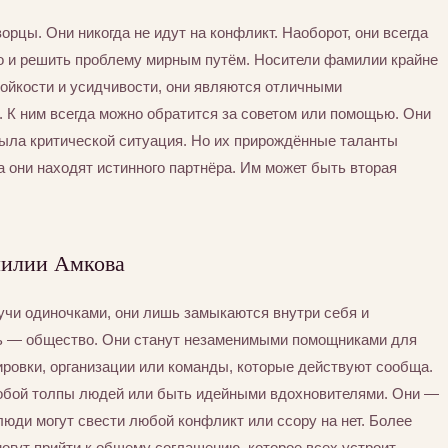
рцы. Они никогда не идут на конфликт. Наоборот, они всегда
о и решить проблему мирным путём. Носители фамилии крайне
ойкости и усидчивости, они являются отличными
 К ним всегда можно обратится за советом или помощью. Они
была критической ситуация. Но их прирождённые таланты
а они находят истинного партнёра. Им может быть вторая
милии Амкова
учи одиночками, они лишь замыкаются внутри себя и
ть — общество. Они станут незаменимыми помощниками для
пировки, организации или команды, которые действуют сообща.
собой толпы людей или быть идейными вдохновителями. Они —
юди могут свести любой конфликт или ссору на нет. Более
могут прийти к общему соглашению, которое всех устроит.