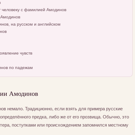
в
т человеку с фамилией Амодинов
 Амодинов
ов, на русском и английском
нов
оявление чувств
инов по падежам
лии Амодинов
в немало. Традиционно, если взять для примера русские
определённого предка, либо же от его прозвища. Обычно, это
ктера, поступками или происхождением запомнился местному