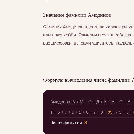
Значение фамилии Амодинов
Фамилия Амодинов идеально характеризует
или даже хобби. Фамилия несёт в себе за
расшифровки, вы сами удивитесь, насколь
Формула вычисления числа фамилии: 
Амодинов: А + М + О + Д + И + Н + О + В
1 + 5 + 7 + 5 + 1 + 6 + 7 + 3 =
35
→ 3 + 5 =
8
Число фамилии: