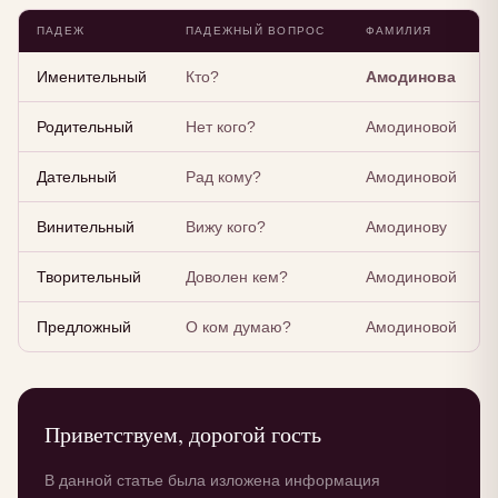
ПАДЕЖ
ПАДЕЖНЫЙ ВОПРОС
ФАМИЛИЯ
Именительный
Кто?
Амодинова
Родительный
Нет кого?
Амодиновой
Дательный
Рад кому?
Амодиновой
Винительный
Вижу кого?
Амодинову
Творительный
Доволен кем?
Амодиновой
Предложный
О ком думаю?
Амодиновой
Приветствуем, дорогой гость
В данной статье была изложена информация