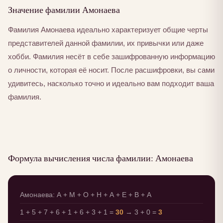
Значение фамилии Амонаева
Фамилия Амонаева идеально характеризует общие черты
представителей данной фамилии, их привычки или даже
хобби. Фамилия несёт в себе зашифрованную информацию
о личности, которая её носит. После расшифровки, вы сами
удивитесь, насколько точно и идеально вам подходит ваша
фамилия.
Формула вычисления числа фамилии: Амонаева
Амонаева: А + М + О + Н + А + Е + В + А
1 + 5 + 7 + 6 + 1 + 6 + 3 + 1 =
30
→ 3 + 0 =
3