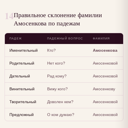
14
Правильное склонение фамилии
Амосенкова по падежам
ПАДЕЖ
ПАДЕЖНЫЙ ВОПРОС
ФАМИЛИЯ
Именительный
Кто?
Амосенкова
Родительный
Нет кого?
Амосенковой
Дательный
Рад кому?
Амосенковой
Винительный
Вижу кого?
Амосенкову
Творительный
Доволен кем?
Амосенковой
Предложный
О ком думаю?
Амосенковой