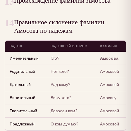
13
Происхождение фамилии Амосова
14
Правильное склонение фамилии
Амосова по падежам
ПАДЕЖ
ПАДЕЖНЫЙ ВОПРОС
ФАМИЛИЯ
Именительный
Кто?
Амосова
Родительный
Нет кого?
Амосовой
Дательный
Рад кому?
Амосовой
Винительный
Вижу кого?
Амосову
Творительный
Доволен кем?
Амосовой
Предложный
О ком думаю?
Амосовой