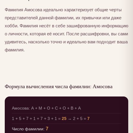
Фамилия Амосова идеально характеризует общие черты
представителей данной фамилии, их привычки или даже
хобби. Фамилия несёт в себе зашифрованную информацию
о личности, которая её носит. После расшифровки, вы сами
удивитесь, насколько точно и идеально вам подходит ваша
фамилия.
Формула вычисления числа фамилии: Амосова
Амосова: А + М + О + С + О + В + А
1 + 5 + 7 + 1 + 7 + 3 + 1 =
25
→ 2 + 5 =
7
7
Число фамилии: