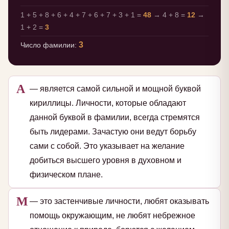
1 + 5 + 8 + 6 + 4 + 7 + 6 + 7 + 3 + 1 =
48
→ 4 + 8 =
12
→
1 + 2 =
3
3
Число фамилии:
А
— является самой сильной и мощной буквой
кириллицы. Личности, которые обладают
данной буквой в фамилии, всегда стремятся
быть лидерами. Зачастую они ведут борьбу
сами с собой. Это указывает на желание
добиться высшего уровня в духовном и
физическом плане.
М
— это застенчивые личности, любят оказывать
помощь окружающим, не любят небрежное