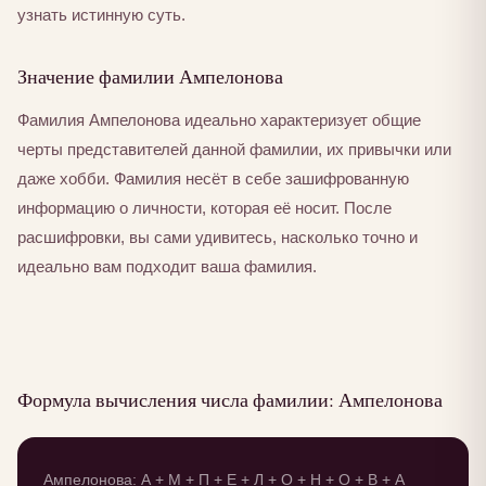
узнать истинную суть.
Значение фамилии Ампелонова
Фамилия Ампелонова идеально характеризует общие
черты представителей данной фамилии, их привычки или
даже хобби. Фамилия несёт в себе зашифрованную
информацию о личности, которая её носит. После
расшифровки, вы сами удивитесь, насколько точно и
идеально вам подходит ваша фамилия.
Формула вычисления числа фамилии: Ампелонова
Ампелонова: А + М + П + Е + Л + О + Н + О + В + А