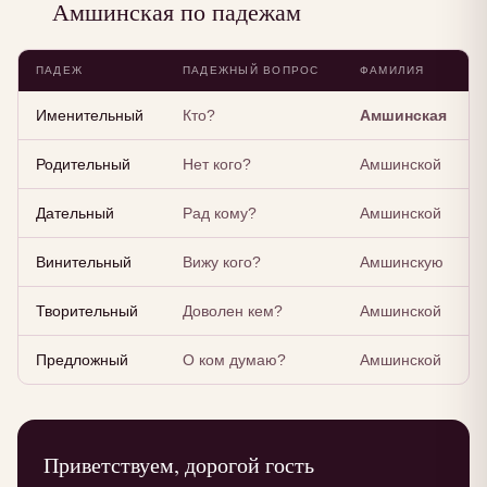
Амшинская по падежам
ПАДЕЖ
ПАДЕЖНЫЙ ВОПРОС
ФАМИЛИЯ
Именительный
Кто?
Амшинская
Родительный
Нет кого?
Амшинской
Дательный
Рад кому?
Амшинской
Винительный
Вижу кого?
Амшинскую
Творительный
Доволен кем?
Амшинской
Предложный
О ком думаю?
Амшинской
Приветствуем, дорогой гость