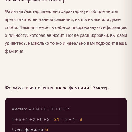
Фамилия Амстер идеально характеризует общие черты
представителей данной фамилии, их привычки или даже
хобби. Фамилия несёт в себе зашифрованную информацию
о личности, которая её носит. После расшифровки, вы сами
удивитесь, насколько точно и идеально вам подходит ваша
фамилия.
Формула вычисления числа фамилии: Амстер
Амстер: А + М + С + Т + Е + Р
1 + 5 + 1 + 2 + 6 + 9 =
24
→ 2 + 4 =
6
6
Число фамилии: