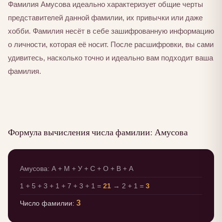
Фамилия Амусова идеально характеризует общие черты
представителей данной фамилии, их привычки или даже
хобби. Фамилия несёт в себе зашифрованную информацию
о личности, которая её носит. После расшифровки, вы сами
удивитесь, насколько точно и идеально вам подходит ваша
фамилия.
Формула вычисления числа фамилии: Амусова
Амусова: А + М + У + С + О + В + А
1 + 5 + 3 + 1 + 7 + 3 + 1 =
21
→ 2 + 1 =
3
3
Число фамилии: