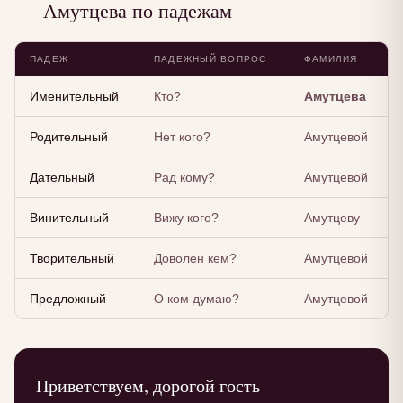
Амутцева по падежам
ПАДЕЖ
ПАДЕЖНЫЙ ВОПРОС
ФАМИЛИЯ
Именительный
Кто?
Амутцева
Родительный
Нет кого?
Амутцевой
Дательный
Рад кому?
Амутцевой
Винительный
Вижу кого?
Амутцеву
Творительный
Доволен кем?
Амутцевой
Предложный
О ком думаю?
Амутцевой
Приветствуем, дорогой гость