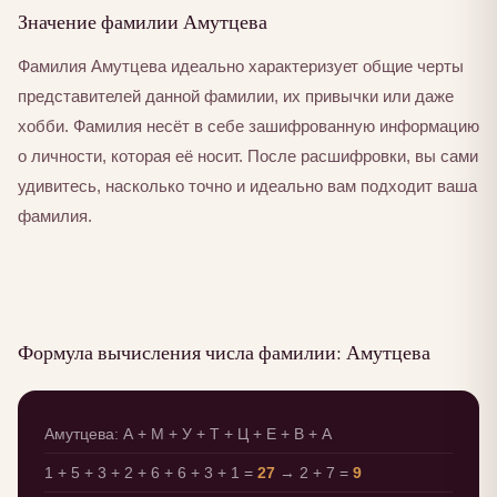
Значение фамилии Амутцева
Фамилия Амутцева идеально характеризует общие черты
представителей данной фамилии, их привычки или даже
хобби. Фамилия несёт в себе зашифрованную информацию
о личности, которая её носит. После расшифровки, вы сами
удивитесь, насколько точно и идеально вам подходит ваша
фамилия.
Формула вычисления числа фамилии: Амутцева
Амутцева: А + М + У + Т + Ц + Е + В + А
1 + 5 + 3 + 2 + 6 + 6 + 3 + 1 =
27
→ 2 + 7 =
9