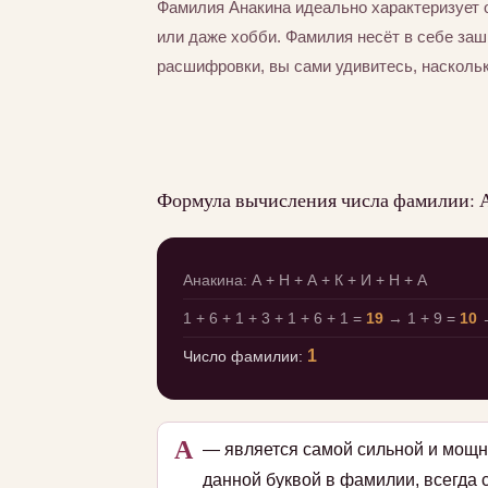
Фамилия Анакина идеально характеризует 
или даже хобби. Фамилия несёт в себе за
расшифровки, вы сами удивитесь, насколь
Формула вычисления числа фамилии: 
Анакина: А + Н + А + К + И + Н + А
1 + 6 + 1 + 3 + 1 + 6 + 1 =
19
→ 1 + 9 =
10
→
1
Число фамилии:
А
— является самой сильной и мощн
данной буквой в фамилии, всегда 