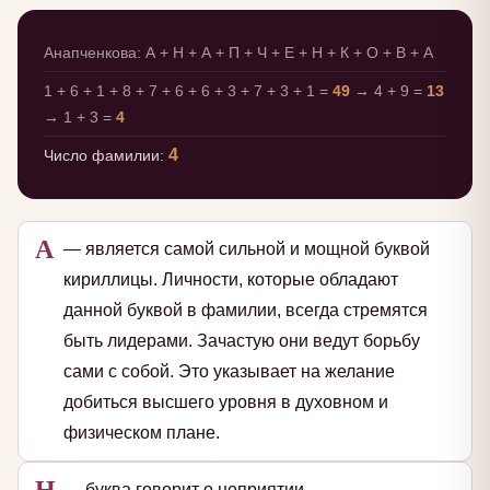
Анапченкова: А + Н + А + П + Ч + Е + Н + К + О + В + А
1 + 6 + 1 + 8 + 7 + 6 + 6 + 3 + 7 + 3 + 1 =
49
→ 4 + 9 =
13
→ 1 + 3 =
4
4
Число фамилии:
А
— является самой сильной и мощной буквой
кириллицы. Личности, которые обладают
данной буквой в фамилии, всегда стремятся
быть лидерами. Зачастую они ведут борьбу
сами с собой. Это указывает на желание
добиться высшего уровня в духовном и
физическом плане.
Н
— буква говорит о неприятии