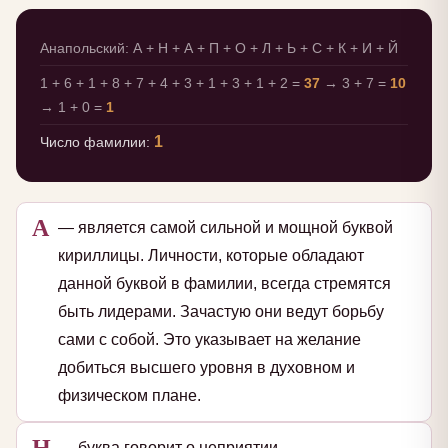
Анапольский: А + Н + А + П + О + Л + Ь + С + К + И + Й
1 + 6 + 1 + 8 + 7 + 4 + 3 + 1 + 3 + 1 + 2 =
37
→ 3 + 7 =
10
→ 1 + 0 =
1
1
Число фамилии:
А
— является самой сильной и мощной буквой
кириллицы. Личности, которые обладают
данной буквой в фамилии, всегда стремятся
быть лидерами. Зачастую они ведут борьбу
сами с собой. Это указывает на желание
добиться высшего уровня в духовном и
физическом плане.
Н
— буква говорит о неприятии