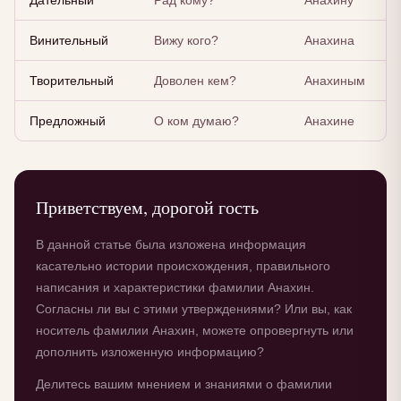
Дательный
Рад кому?
Анахину
Винительный
Вижу кого?
Анахина
Творительный
Доволен кем?
Анахиным
Предложный
О ком думаю?
Анахине
Приветствуем, дорогой гость
В данной статье была изложена информация
касательно истории происхождения, правильного
написания и характеристики фамилии Анахин.
Согласны ли вы с этими утверждениями? Или вы, как
носитель фамилии Анахин, можете опровергнуть или
дополнить изложенную информацию?
Делитесь вашим мнением и знаниями о фамилии