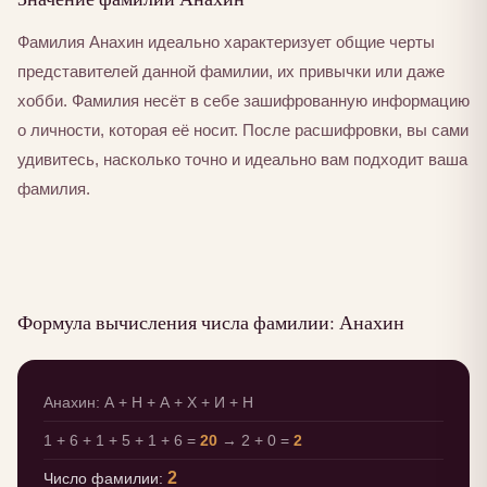
Фамилия Анахин идеально характеризует общие черты
представителей данной фамилии, их привычки или даже
хобби. Фамилия несёт в себе зашифрованную информацию
о личности, которая её носит. После расшифровки, вы сами
удивитесь, насколько точно и идеально вам подходит ваша
фамилия.
Формула вычисления числа фамилии: Анахин
Анахин: А + Н + А + Х + И + Н
1 + 6 + 1 + 5 + 1 + 6 =
20
→ 2 + 0 =
2
2
Число фамилии: