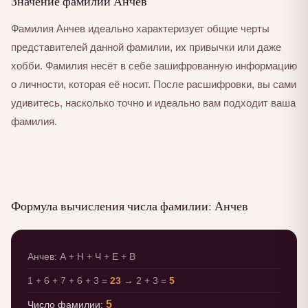
Значение фамилии Анчев
Фамилия Анчев идеально характеризует общие черты
представителей данной фамилии, их привычки или даже
хобби. Фамилия несёт в себе зашифрованную информацию
о личности, которая её носит. После расшифровки, вы сами
удивитесь, насколько точно и идеально вам подходит ваша
фамилия.
Формула вычисления числа фамилии: Анчев
Анчев: А + Н + Ч + Е + В
1 + 6 + 7 + 6 + 3 =
23
→ 2 + 3 =
5
5
Число фамилии: