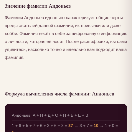
Значение фамилии Андоньев
Фамилия Андоньев идеально характеризует общие черты
представителей данной фамилии, их привычки или даже
хобби. Фамилия несёт в себе зашифрованную информацию
о личности, которая её носит. После расшифровки, вы сами
удивитесь, насколько точно и идеально вам подходит ваша
фамилия.
Формула вычисления числа фамилии: Андоньев
Андоньев: А + Н + Д + О + Н + Ь + Е + В
1 + 6 + 5 + 7 + 6 + 3 + 6 + 3 =
37
→ 3 + 7 =
10
→ 1 + 0 =