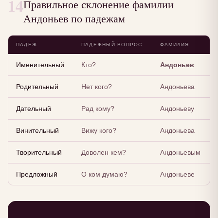
14
Правильное склонение фамилии
Андоньев по падежам
ПАДЕЖ
ПАДЕЖНЫЙ ВОПРОС
ФАМИЛИЯ
Именительный
Кто?
Андоньев
Родительный
Нет кого?
Андоньева
Дательный
Рад кому?
Андоньеву
Винительный
Вижу кого?
Андоньева
Творительный
Доволен кем?
Андоньевым
Предложный
О ком думаю?
Андоньеве