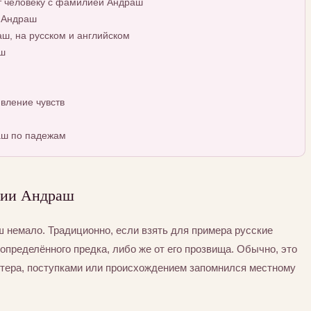
т человеку с фамилией Андраш
 Андраш
, на русском и английском
ш
вление чувств
аш по падежам
лии Андраш
немало. Традиционно, если взять для примера русские
определённого предка, либо же от его прозвища. Обычно, это
ктера, поступками или происхождением запомнился местному