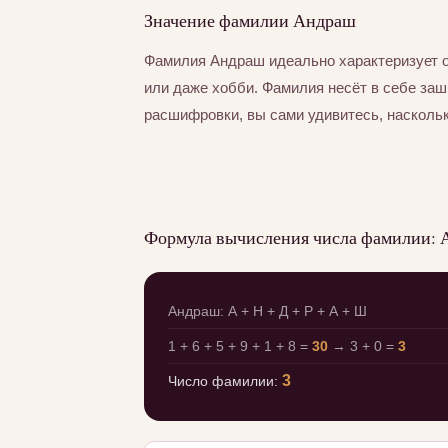
Значение фамилии Андраш
Фамилия Андраш идеально характеризует 
или даже хобби. Фамилия несёт в себе за
расшифровки, вы сами удивитесь, насколь
Формула вычисления числа фамилии:
Андраш: А + Н + Д + Р + А + Ш
1 + 6 + 5 + 9 + 1 + 8 =
30
→ 3 + 0 =
3
3
Число фамилии: