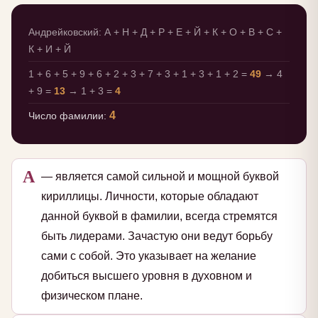
Андрейковский: А + Н + Д + Р + Е + Й + К + О + В + С +
К + И + Й
1 + 6 + 5 + 9 + 6 + 2 + 3 + 7 + 3 + 1 + 3 + 1 + 2 =
49
→ 4
+ 9 =
13
→ 1 + 3 =
4
4
Число фамилии:
А
— является самой сильной и мощной буквой
кириллицы. Личности, которые обладают
данной буквой в фамилии, всегда стремятся
быть лидерами. Зачастую они ведут борьбу
сами с собой. Это указывает на желание
добиться высшего уровня в духовном и
физическом плане.