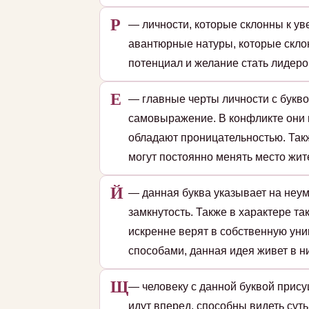
Р
— личности, которые склонны к уве
авантюрные натуры, которые скло
потенциал и желание стать лидеро
Е
— главные черты личности с букво
самовыражение. В конфликте они 
обладают проницательностью. Так
могут постоянно менять место жит
Й
— данная буква указывает на неу
замкнутость. Также в характере та
искренне верят в собственную ун
способами, данная идея живет в н
Щ
— человеку с данной буквой прису
идут вперед, способны видеть суть