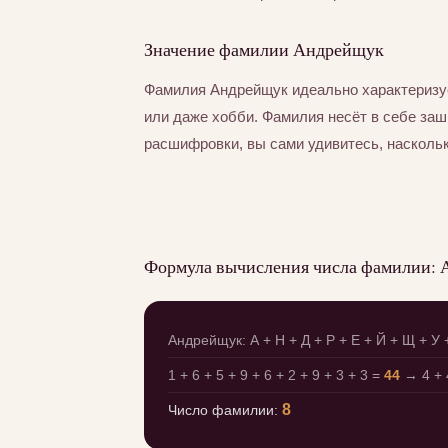
Значение фамилии Андрейщук
Фамилия Андрейщук идеально характеризу
или даже хобби. Фамилия несёт в себе за
расшифровки, вы сами удивитесь, насколь
Формула вычисления числа фамилии:
Андрейщук: А + Н + Д + Р + Е + Й + Щ + У 
1 + 6 + 5 + 9 + 6 + 2 + 9 + 3 + 3 =
44
→ 4 + 
8
Число фамилии: