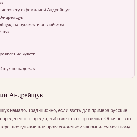
ук
т человеку с фамилией Андрейщук
 Андрейщук
щук, на русском и английском
йщук
роявление чувств
ейщук по падежам
лии Андрейщук
ук немало. Традиционно, если взять для примера русские
определённого предка, либо же от его прозвища. Обычно, это
ктера, поступками или происхождением запомнился местному