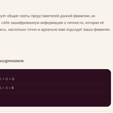
ует общие черты представителей данной фамилии, их
в себе зашифрованную информацию о личности, которая её
есь, насколько точно и идеально вам подходит ваша фамилия.
 Андреюшков
К + О + В
 + 3 =
8