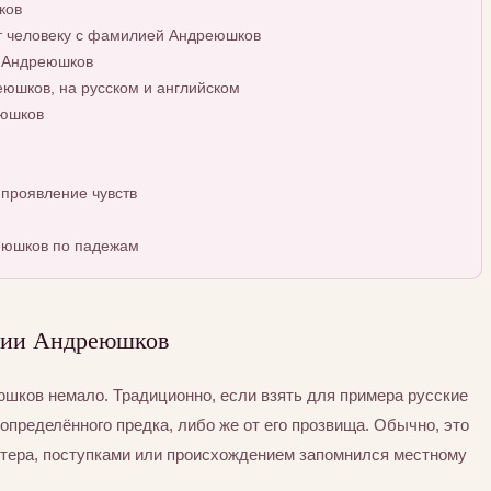
ков
т человеку с фамилией Андреюшков
й Андреюшков
юшков, на русском и английском
еюшков
проявление чувств
еюшков по падежам
лии Андреюшков
ков немало. Традиционно, если взять для примера русские
определённого предка, либо же от его прозвища. Обычно, это
ктера, поступками или происхождением запомнился местному