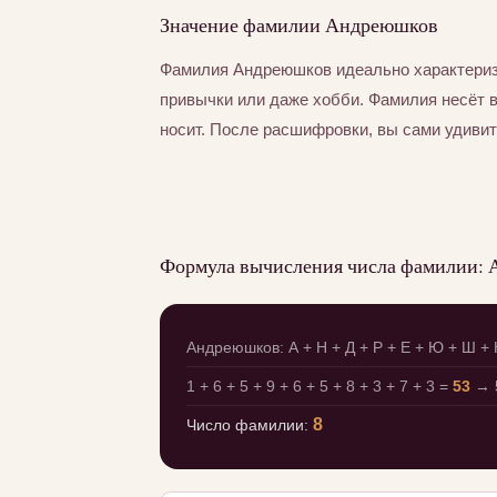
Значение фамилии Андреюшков
Фамилия Андреюшков идеально характериз
привычки или даже хобби. Фамилия несёт 
носит. После расшифровки, вы сами удивит
Формула вычисления числа фамилии:
Андреюшков: А + Н + Д + Р + Е + Ю + Ш + 
1 + 6 + 5 + 9 + 6 + 5 + 8 + 3 + 7 + 3 =
53
→ 5
8
Число фамилии: