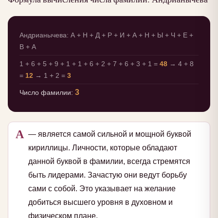
Андрианычева: А + Н + Д + Р + И + А + Н + Ы + Ч + Е +
В + А
1 + 6 + 5 + 9 + 1 + 1 + 6 + 2 + 7 + 6 + 3 + 1 =
48
→ 4 + 8
=
12
→ 1 + 2 =
3
3
Число фамилии:
А
— является самой сильной и мощной буквой
кириллицы. Личности, которые обладают
данной буквой в фамилии, всегда стремятся
быть лидерами. Зачастую они ведут борьбу
сами с собой. Это указывает на желание
добиться высшего уровня в духовном и
физическом плане.