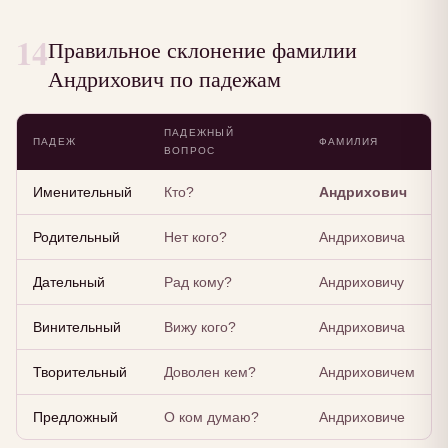
14
Правильное склонение фамилии
Андрихович по падежам
ПАДЕЖНЫЙ
ПАДЕЖ
ФАМИЛИЯ
ВОПРОС
Именительный
Кто?
Андрихович
Родительный
Нет кого?
Андриховича
Дательный
Рад кому?
Андриховичу
Винительный
Вижу кого?
Андриховича
Творительный
Доволен кем?
Андриховичем
Предложный
О ком думаю?
Андриховиче