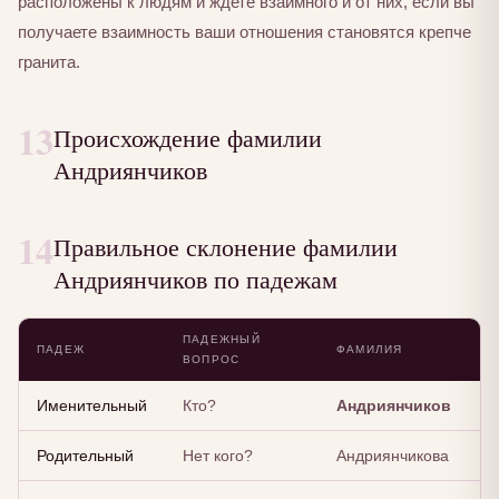
расположены к людям и ждете взаимного и от них, если вы
получаете взаимность ваши отношения становятся крепче
гранита.
13
Происхождение фамилии
Андриянчиков
14
Правильное склонение фамилии
Андриянчиков по падежам
ПАДЕЖНЫЙ
ПАДЕЖ
ФАМИЛИЯ
ВОПРОС
Именительный
Кто?
Андриянчиков
Родительный
Нет кого?
Андриянчикова