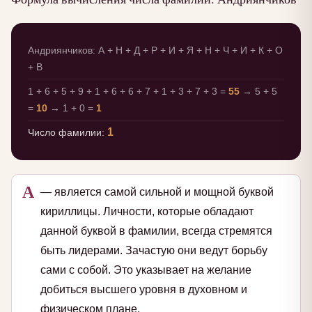
Андриянчиков: А + Н + Д + Р + И + Я + Н + Ч + И + К + О
+ В
1 + 6 + 5 + 9 + 1 + 6 + 6 + 7 + 1 + 3 + 7 + 3 =
55
→ 5 + 5
=
10
→ 1 + 0 =
1
1
Число фамилии:
А
— является самой сильной и мощной буквой
кириллицы. Личности, которые обладают
данной буквой в фамилии, всегда стремятся
быть лидерами. Зачастую они ведут борьбу
сами с собой. Это указывает на желание
добиться высшего уровня в духовном и
физическом плане.