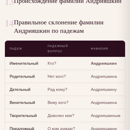
13
Происхождение фамилии Андрияшкин
14
Правильное склонение фамилии
Андрияшкин по падежам
ПАДЕЖНЫЙ
ПАДЕЖ
ФАМИЛИЯ
ВОПРОС
Именительный
Кто?
Андрияшкин
Родительный
Нет кого?
Андрияшкина
Дательный
Рад кому?
Андрияшкину
Винительный
Вижу кого?
Андрияшкина
Творительный
Доволен кем?
Андрияшкиным
Предложный
О ком думаю?
Андрияшкине