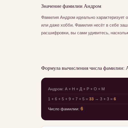
Значение фамилии Андром
Фамилия Андром идеально характеризует о
или даже хобби. Фамилия несёт в себе за
расшифровки, вы сами удивитесь, насколь
Формула вычисления числа фамилии: 
Андром: А + Н + Д + Р + О + М
1 + 6 + 5 + 9 + 7 + 5 =
33
→ 3 + 3 =
6
6
Число фамилии: