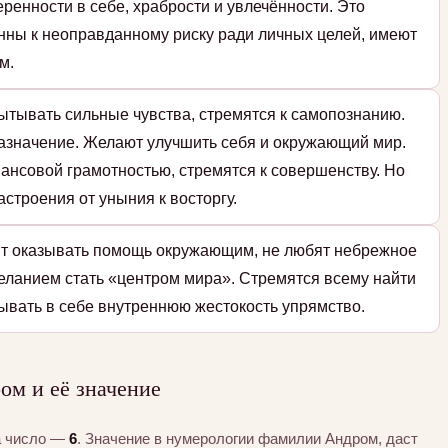
ренности в себе, храбрости и увлечённости. Это
нны к неоправданному риску ради личных целей, имеют
м.
ытывать сильные чувства, стремятся к самопознанию.
назначение. Желают улучшить себя и окружающий мир.
ансовой грамотностью, стремятся к совершенству. Но
строения от уныния к восторгу.
ят оказывать помощь окружающим, не любят небрежное
еланием стать «центром мира». Стремятся всему найти
ывать в себе внутреннюю жестокость упрямство.
м и её значение
а число —
6
. Значение в нумерологии фамилии Андром, даст