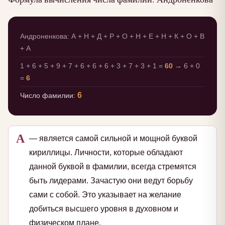
Андроненкова: А + Н + Д + Р + О + Н + Е + Н + К + О + В
+ А
1 + 6 + 5 + 9 + 7 + 6 + 6 + 6 + 3 + 7 + 3 + 1 =
60
→ 6 + 0
=
6
6
Число фамилии:
А
— является самой сильной и мощной буквой
кириллицы. Личности, которые обладают
данной буквой в фамилии, всегда стремятся
быть лидерами. Зачастую они ведут борьбу
сами с собой. Это указывает на желание
добиться высшего уровня в духовном и
физическом плане.