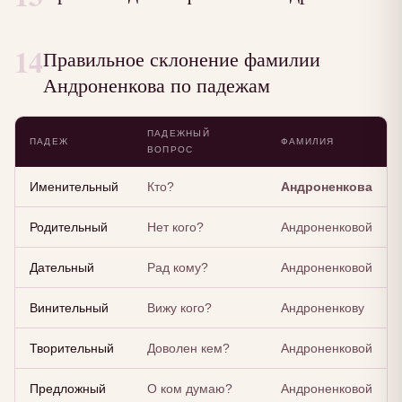
14
Правильное склонение фамилии
Андроненкова по падежам
ПАДЕЖНЫЙ
ПАДЕЖ
ФАМИЛИЯ
ВОПРОС
Именительный
Кто?
Андроненкова
Родительный
Нет кого?
Андроненковой
Дательный
Рад кому?
Андроненковой
Винительный
Вижу кого?
Андроненкову
Творительный
Доволен кем?
Андроненковой
Предложный
О ком думаю?
Андроненковой