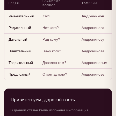
ПАДЕЖНЫЙ
ПАДЕЖ
ФАМИЛИЯ
ВОПРОС
Именительный
Кто?
Андронинов
Родительный
Нет кого?
Андронинова
Дательный
Рад кому?
Андронинову
Винительный
Вижу кого?
Андронинова
Творительный
Доволен кем?
Андрониновым
Предложный
О ком думаю?
Андронинове
Приветствуем, дорогой гость
В данной статье была изложена информация